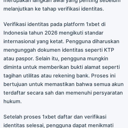
merupakan langkah awal yang penting sebelum
melanjutkan ke tahap verifikasi identitas.
Verifikasi identitas pada platform 1xbet di
Indonesia tahun 2026 mengikuti standar
internasional yang ketat. Pengguna diharuskan
mengunggah dokumen identitas seperti KTP
atau paspor. Selain itu, pengguna mungkin
diminta untuk memberikan bukti alamat seperti
tagihan utilitas atau rekening bank. Proses ini
bertujuan untuk memastikan bahwa semua akun
terdaftar secara sah dan memenuhi persyaratan
hukum.
Setelah proses 1xbet daftar dan verifikasi
identitas selesai, pengguna dapat menikmati