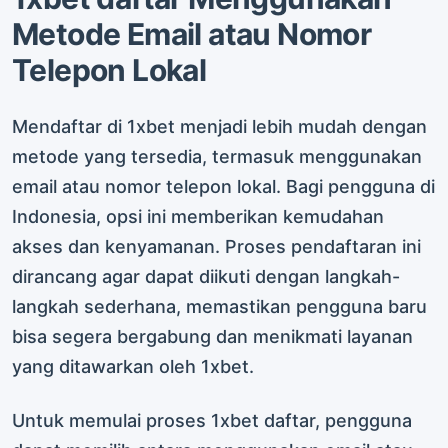
Metode Email atau Nomor
Telepon Lokal
Mendaftar di 1xbet menjadi lebih mudah dengan
metode yang tersedia, termasuk menggunakan
email atau nomor telepon lokal. Bagi pengguna di
Indonesia, opsi ini memberikan kemudahan
akses dan kenyamanan. Proses pendaftaran ini
dirancang agar dapat diikuti dengan langkah-
langkah sederhana, memastikan pengguna baru
bisa segera bergabung dan menikmati layanan
yang ditawarkan oleh 1xbet.
Untuk memulai proses 1xbet daftar, pengguna