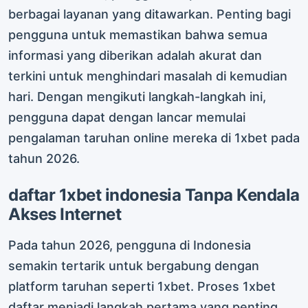
berbagai layanan yang ditawarkan. Penting bagi
pengguna untuk memastikan bahwa semua
informasi yang diberikan adalah akurat dan
terkini untuk menghindari masalah di kemudian
hari. Dengan mengikuti langkah-langkah ini,
pengguna dapat dengan lancar memulai
pengalaman taruhan online mereka di 1xbet pada
tahun 2026.
daftar 1xbet indonesia Tanpa Kendala
Akses Internet
Pada tahun 2026, pengguna di Indonesia
semakin tertarik untuk bergabung dengan
platform taruhan seperti 1xbet. Proses 1xbet
daftar menjadi langkah pertama yang penting