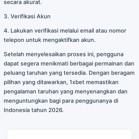
secara akurat.
3. Verifikasi Akun
4. Lakukan verifikasi melalui email atau nomor
telepon untuk mengaktifkan akun.
Setelah menyelesaikan proses ini, pengguna
dapat segera menikmati berbagai permainan dan
peluang taruhan yang tersedia. Dengan beragam
pilihan yang ditawarkan, 1xbet memastikan
pengalaman taruhan yang menyenangkan dan
menguntungkan bagi para penggunanya di
Indonesia tahun 2026.