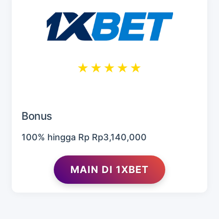
★★★★★
Bonus
100% hingga Rp Rp3,140,000
MAIN DI 1XBET