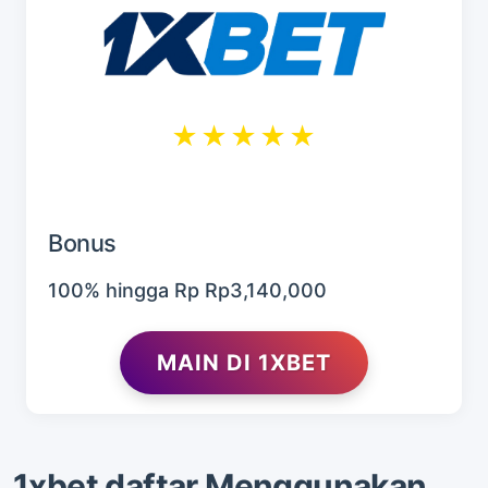
★★★★★
Bonus
100% hingga Rp Rp3,140,000
MAIN DI 1XBET
1xbet daftar Menggunakan