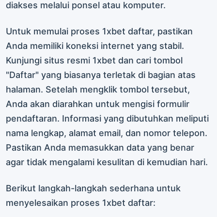
diakses melalui ponsel atau komputer.
Untuk memulai proses 1xbet daftar, pastikan
Anda memiliki koneksi internet yang stabil.
Kunjungi situs resmi 1xbet dan cari tombol
"Daftar" yang biasanya terletak di bagian atas
halaman. Setelah mengklik tombol tersebut,
Anda akan diarahkan untuk mengisi formulir
pendaftaran. Informasi yang dibutuhkan meliputi
nama lengkap, alamat email, dan nomor telepon.
Pastikan Anda memasukkan data yang benar
agar tidak mengalami kesulitan di kemudian hari.
Berikut langkah-langkah sederhana untuk
menyelesaikan proses 1xbet daftar: