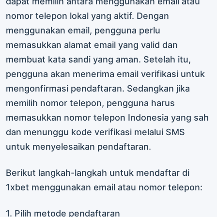
dapat memilih antara menggunakan email atau
nomor telepon lokal yang aktif. Dengan
menggunakan email, pengguna perlu
memasukkan alamat email yang valid dan
membuat kata sandi yang aman. Setelah itu,
pengguna akan menerima email verifikasi untuk
mengonfirmasi pendaftaran. Sedangkan jika
memilih nomor telepon, pengguna harus
memasukkan nomor telepon Indonesia yang sah
dan menunggu kode verifikasi melalui SMS
untuk menyelesaikan pendaftaran.
Berikut langkah-langkah untuk mendaftar di
1xbet menggunakan email atau nomor telepon:
1. Pilih metode pendaftaran