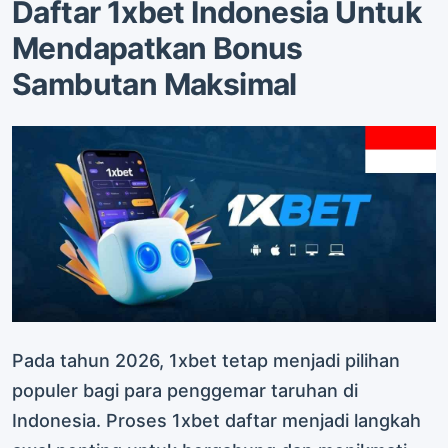
Daftar 1xbet Indonesia Untuk
Mendapatkan Bonus
Sambutan Maksimal
Pada tahun 2026, 1xbet tetap menjadi pilihan
populer bagi para penggemar taruhan di
Indonesia. Proses 1xbet daftar menjadi langkah