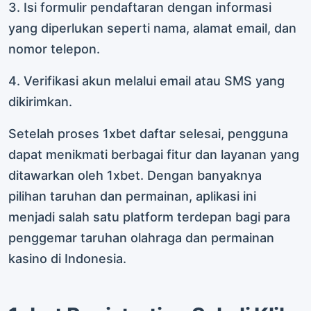
3. Isi formulir pendaftaran dengan informasi
yang diperlukan seperti nama, alamat email, dan
nomor telepon.
4. Verifikasi akun melalui email atau SMS yang
dikirimkan.
Setelah proses 1xbet daftar selesai, pengguna
dapat menikmati berbagai fitur dan layanan yang
ditawarkan oleh 1xbet. Dengan banyaknya
pilihan taruhan dan permainan, aplikasi ini
menjadi salah satu platform terdepan bagi para
penggemar taruhan olahraga dan permainan
kasino di Indonesia.