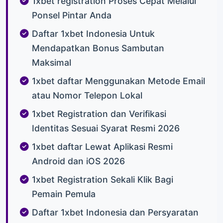
1xbet registration Proses Cepat Melalui
Ponsel Pintar Anda
Daftar 1xbet Indonesia Untuk
Mendapatkan Bonus Sambutan
Maksimal
1xbet daftar Menggunakan Metode Email
atau Nomor Telepon Lokal
1xbet Registration dan Verifikasi
Identitas Sesuai Syarat Resmi 2026
1xbet daftar Lewat Aplikasi Resmi
Android dan iOS 2026
1xbet Registration Sekali Klik Bagi
Pemain Pemula
Daftar 1xbet Indonesia dan Persyaratan