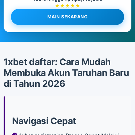
★★★★★
MAIN SEKARANG
1xbet daftar: Cara Mudah
Membuka Akun Taruhan Baru
di Tahun 2026
Navigasi Cepat