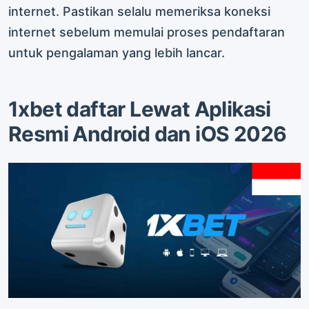
internet. Pastikan selalu memeriksa koneksi
internet sebelum memulai proses pendaftaran
untuk pengalaman yang lebih lancar.
1xbet daftar Lewat Aplikasi
Resmi Android dan iOS 2026